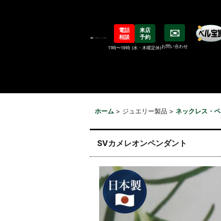
電話
来店
✉️
相談
予約
お問い合わせ
11時〜19時 (水・木曜定休)
ホーム
>
ジュエリー製品
>
ネックレス・ペ
SVカメレオンペンダント