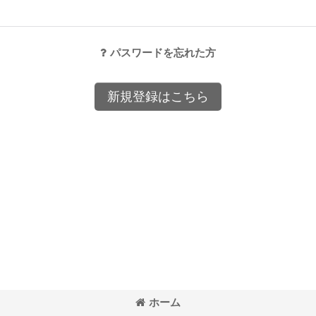
パスワードを忘れた方
新規登録はこちら
ホーム