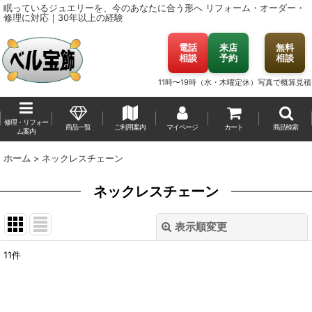
眠っているジュエリーを、今のあなたに合う形へ
リフォーム・オーダー・
修理に対応｜30年以上の経験
電話
来店
無料
相談
予約
相談
11時〜19時（水・木曜定休）
写真で概算見積
修理・リフォー
商品一覧
ご利用案内
マイページ
カート
商品検索
ム案内
ホーム
>
ネックレスチェーン
ネックレスチェーン
表示順変更
閉じる
11
件
表示数
:
並び順
: