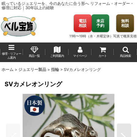
眠っているジュエリーを、今のあなたに合う形へ
リフォーム・オーダー・
修理に対応｜30年以上の経験
電話
来店
無料
相談
予約
相談
11時〜19時（水・木曜定休）
写真で概算見積
修理・リフォー
商品一覧
ご利用案内
マイページ
カート
商品検索
ム案内
ホーム
>
ジュエリー製品
>
指輪
>
SVカメレオンリング
SVカメレオンリング