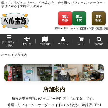
眠っているジュエリーを、今のあなたに合う形へ
リフォーム・オーダー・
修理に対応｜30年以上の経験
電話
来店
無料
相談
予約
相談
11時〜19時（水・木曜定休）
写真で概算見積
修理・リフォー
商品一覧
ご利用案内
マイページ
カート
商品検索
ム案内
ホーム
>
店舗案内
店舗案内
埼玉県春日部市のジュエリー専門店「ベル宝飾」です。
修理・リフォーム・オーダーメイドのご相談や、姉妹店「Bell