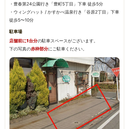
・豊春第24公園行き「豊町5丁目」下車 徒歩5分
・ウィングハット / かすかべ温泉行き「谷原2丁目」下車
徒歩5〜10分
駐車場
店舗前に1台分
の駐車スペースがございます。
下の写真の
赤枠部分
にご駐車ください。