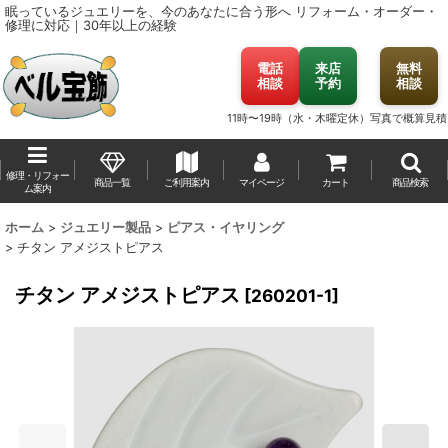
眠っているジュエリーを、今のあなたに合う形へ
リフォーム・オーダー・
修理に対応｜30年以上の経験
電話
来店
無料
相談
予約
相談
11時〜19時（水・木曜定休）
写真で概算見積
修理・リフォー
商品一覧
ご利用案内
マイページ
カート
商品検索
ム案内
ホーム
>
ジュエリー製品
>
ピアス・イヤリング
>
チタン アメジストピアス
チタン アメジストピアス
[
260201-1
]