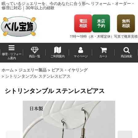
眠っているジュエリーを、今のあなたに合う形へ
リフォーム・オーダー・
修理に対応｜30年以上の経験
電話
来店
無料
相談
予約
相談
11時〜19時（水・木曜定休）
写真で概算見積
修理・リフォー
商品一覧
ご利用案内
マイページ
カート
商品検索
ム案内
ホーム
>
ジュエリー製品
>
ピアス・イヤリング
>
シトリンタンブル ステンレスピアス
シトリンタンブル ステンレスピアス