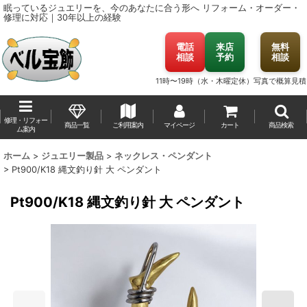
眠っているジュエリーを、今のあなたに合う形へ
リフォーム・オーダー・
修理に対応｜30年以上の経験
電話
来店
無料
相談
予約
相談
11時〜19時（水・木曜定休）
写真で概算見積
修理・リフォー
商品一覧
ご利用案内
マイページ
カート
商品検索
ム案内
ホーム
>
ジュエリー製品
>
ネックレス・ペンダント
>
Pt900/K18 縄文釣り針 大 ペンダント
Pt900/K18 縄文釣り針 大 ペンダント