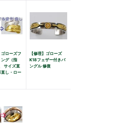
】ゴローズフ
【修理】ゴローズ
リング（指
K18フェザー付きバ
 、 サイズ直
ングル 修復
形直し・ロー