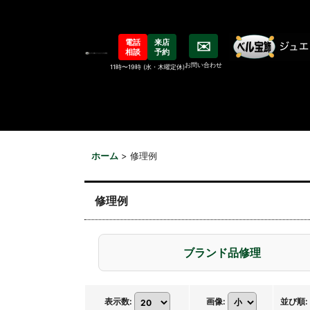
電話
来店
✉️
相談
予約
お問い合わせ
11時〜19時 (水・木曜定休)
ホーム
>
修理例
修理例
ブランド品修理
表示数
:
画像
:
並び順
: