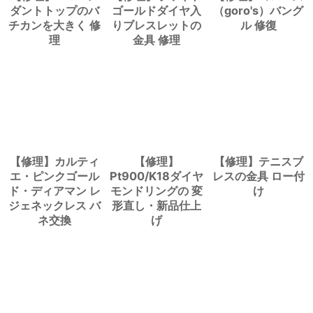
ダントトップのバ
ゴールドダイヤ入
（goro's）バング
チカンを大きく 修
りブレスレットの
ル 修復
理
金具 修理
【修理】カルティ
【修理】
【修理】テニスブ
エ・ピンクゴール
Pt900/K18ダイヤ
レスの金具 ロー付
ド・ディアマン レ
モンドリングの 変
け
ジェネックレス バ
形直し・新品仕上
ネ交換
げ