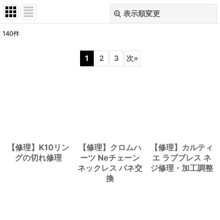
表示順変更
閉じる
140
件
表示数
:
1
2
3
次
»
並び順
:
絞り込む
【修理】K10リン
【修理】クロムハ
【修理】カルティ
グの切れ修理
ーツ Neチェーン
エ ラブブレス ネ
ネックレス バネ交
ジ修理・加工調整
換