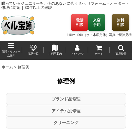
眠っているジュエリーを、今のあなたに合う形へ
リフォーム・オーダー・
修理に対応｜30年以上の経験
電話
来店
無料
相談
予約
相談
11時〜19時（水・木曜定休）
写真で概算見積
修理・リフォー
商品一覧
ご利用案内
マイページ
カート
商品検索
ム案内
ホーム
>
修理例
修理例
ブランド品修理
アイテム別修理
クリーニング