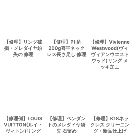
【修理】リング破
【修理】Pt 約
【修理】Vivienne
損・メレダイヤ紛
200g喜平ネック
Westwood(ヴィ
失の 修理
レス長さ足し 修理
ヴィアンウエスト
ウッド)リング メ
ッキ加工
【修理例】LOUIS
【修理】ペンダン
【修理】K18ネッ
VUITTON(ルイ・
トのメレダイヤ紛
クレス クリーニン
ヴィトン)リング
失 石留め
グ・新品仕上げ