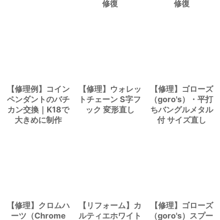
修復
修復
【修理例】コイン
【修理】ウォレッ
【修理】ゴローズ
ペンダントのバチ
トチェーン S字フ
（goro's）・平打
カン交換｜K18で
ック 変形直し
ちバングルメタル
大きめに制作
付 サイズ直し
【修理】クロムハ
【リフォーム】カ
【修理】ゴローズ
ーツ（Chrome
ルティエホワイト
（goro's）スプー