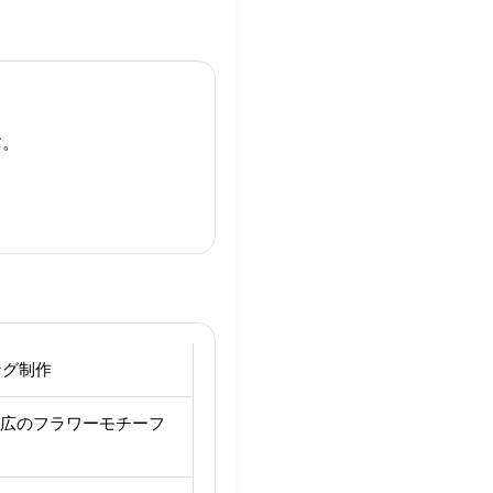
。
す。
ング制作
幅広のフラワーモチーフ