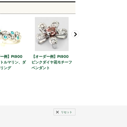
ー例】Pt900
【オーダー例】Pt900
【オーダー例】Pt900
トルマリン、ダ
ピンクダイヤ花モチーフ
ダイヤリング メレダイ
P
リング
ペンダント
ヤを足してヴァージョン
アップ
リセット