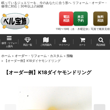
眠っているジュエリーを、今のあなたに合う形へ
リフォーム・オーダー・
修理に対応｜30年以上の経験
電話
来店
無料
相談
予約
相談
11時〜19時（水・木曜定休）
写真で概算見積
修理・リフォー
商品一覧
ご利用案内
マイページ
カート
商品検索
ム案内
ホーム
>
オーダー・リフォーム・カスタム
>
指輪
>
【オーダー例】K18ダイヤモンドリング
【オーダー例】K18ダイヤモンドリング