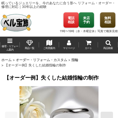
眠っているジュエリーを、今のあなたに合う形へ
リフォーム・オーダー・
修理に対応｜30年以上の経験
電話
来店
無料
相談
予約
相談
11時〜19時（水・木曜定休）
写真で概算見積
修理・リフォー
商品一覧
ご利用案内
マイページ
カート
商品検索
ム案内
ホーム
>
オーダー・リフォーム・カスタム
>
指輪
>
【オーダー例】失くした結婚指輪の制作
【オーダー例】失くした結婚指輪の制作