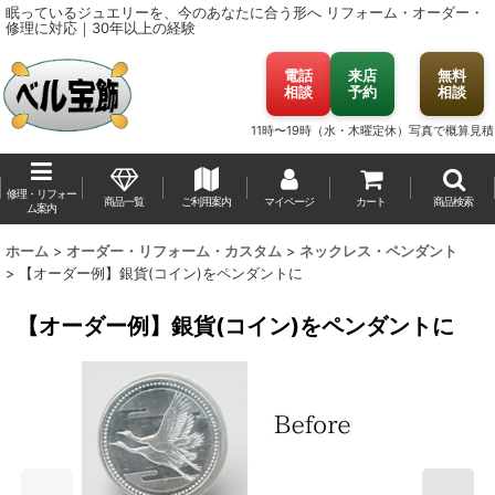
眠っているジュエリーを、今のあなたに合う形へ
リフォーム・オーダー・
修理に対応｜30年以上の経験
電話
来店
無料
相談
予約
相談
11時〜19時（水・木曜定休）
写真で概算見積
修理・リフォー
商品一覧
ご利用案内
マイページ
カート
商品検索
ム案内
ホーム
>
オーダー・リフォーム・カスタム
>
ネックレス・ペンダント
>
【オーダー例】銀貨(コイン)をペンダントに
【オーダー例】銀貨(コイン)をペンダントに