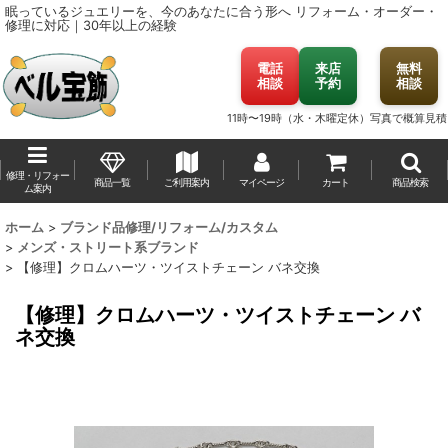
眠っているジュエリーを、今のあなたに合う形へ
リフォーム・オーダー・
修理に対応｜30年以上の経験
電話
来店
無料
相談
予約
相談
11時〜19時（水・木曜定休）
写真で概算見積
修理・リフォー
商品一覧
ご利用案内
マイページ
カート
商品検索
ム案内
ホーム
>
ブランド品修理/リフォーム/カスタム
>
メンズ・ストリート系ブランド
>
【修理】クロムハーツ・ツイストチェーン バネ交換
【修理】クロムハーツ・ツイストチェーン バ
ネ交換