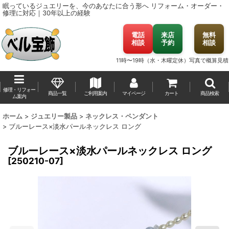
眠っているジュエリーを、今のあなたに合う形へ
リフォーム・オーダー・
修理に対応｜30年以上の経験
電話
来店
無料
相談
予約
相談
11時〜19時（水・木曜定休）
写真で概算見積
修理・リフォー
商品一覧
ご利用案内
マイページ
カート
商品検索
ム案内
ホーム
>
ジュエリー製品
>
ネックレス・ペンダント
>
ブルーレース×淡水パールネックレス ロング
ブルーレース×淡水パールネックレス ロング
[
250210-07
]