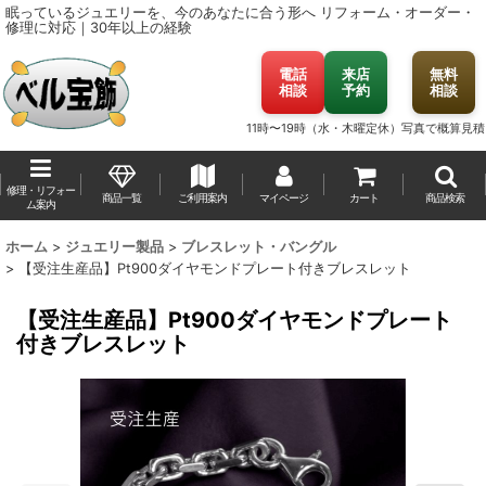
眠っているジュエリーを、今のあなたに合う形へ
リフォーム・オーダー・
修理に対応｜30年以上の経験
電話
来店
無料
相談
予約
相談
11時〜19時（水・木曜定休）
写真で概算見積
修理・リフォー
商品一覧
ご利用案内
マイページ
カート
商品検索
ム案内
ホーム
>
ジュエリー製品
>
ブレスレット・バングル
>
【受注生産品】Pt900ダイヤモンドプレート付きブレスレット
【受注生産品】Pt900ダイヤモンドプレート
付きブレスレット