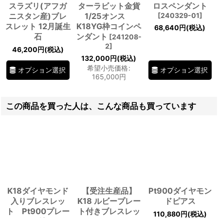
スラズリ(アフガ
ターラビット金貨
ロスペンダント
ニスタン産)ブレ
1/25オンス
[
240329-01
]
スレット 12月誕生
K18YG枠コインペ
68,640
円
(税込)
石
ンダント
[
241208-
2
]
46,200
円
(税込)
132,000
円
(税込)
希望小売価格
:
オプション選択
オプション選択
165,000
円
この商品を買った人は、こんな商品も買っています
K18ダイヤモンド
【受注生産品】
Pt900ダイヤモン
入りブレスレッ
K18 ルビープレー
ドピアス
ト Pt900プレー
ト付きブレスレッ
110,880
円
(税込)