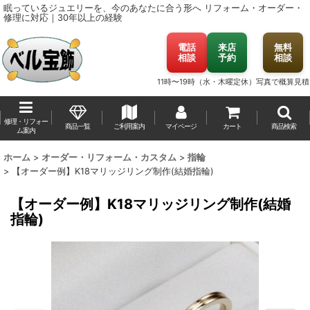
眠っているジュエリーを、今のあなたに合う形へ
リフォーム・オーダー・
修理に対応｜30年以上の経験
電話
来店
無料
相談
予約
相談
11時〜19時（水・木曜定休）
写真で概算見積
修理・リフォー
商品一覧
ご利用案内
マイページ
カート
商品検索
ム案内
ホーム
>
オーダー・リフォーム・カスタム
>
指輪
>
【オーダー例】K18マリッジリング制作(結婚指輪)
【オーダー例】K18マリッジリング制作(結婚
指輪)