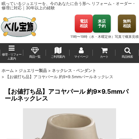
眠っているジュエリーを、今のあなたに合う形へ
リフォーム・オーダー・
修理に対応｜30年以上の経験
電話
来店
無料
相談
予約
相談
11時〜19時（水・木曜定休）
写真で概算見積
修理・リフォー
商品一覧
ご利用案内
マイページ
カート
商品検索
ム案内
ホーム
>
ジュエリー製品
>
ネックレス・ペンダント
>
【お値打ち品】アコヤパール 約9×9.5mmパールネックレス
【お値打ち品】アコヤパール 約9×9.5mmパ
ールネックレス