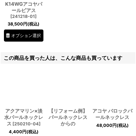
K14WGアコヤパ
ールピアス
[
241218-01
]
38,500
円
(税込)
オプション選択
この商品を買った人は、こんな商品も買っています
アクアマリン×淡
【リフォーム例】
アコヤ バロックパ
水パールネックレ
パールネックレス
ールネックレス
ス
からの
[
250210-04
]
48,000
円
(税込)
4,400
円
(税込)