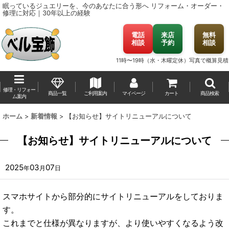
眠っているジュエリーを、今のあなたに合う形へ
リフォーム・オーダー・
修理に対応｜30年以上の経験
電話
来店
無料
相談
予約
相談
11時〜19時（水・木曜定休）
写真で概算見積
修理・リフォー
商品一覧
ご利用案内
マイページ
カート
商品検索
ム案内
ホーム
>
新着情報
>
【お知らせ】サイトリニューアルについて
【お知らせ】サイトリニューアルについて
2025
03
07
年
月
日
スマホサイトから部分的にサイトリニューアルをしておりま
す。
これまでと仕様が異なりますが、より使いやすくなるよう改