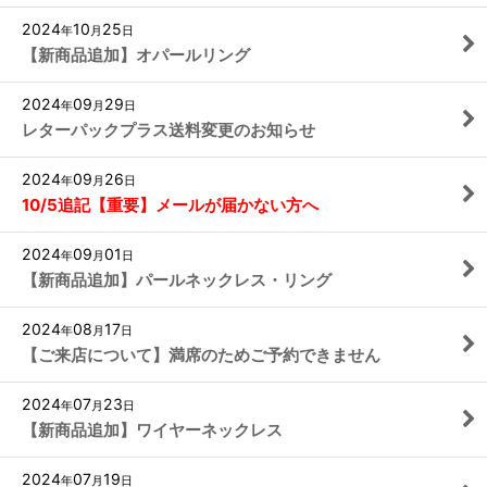
2024
10
25
年
月
日
【新商品追加】オパールリング
2024
09
29
年
月
日
レターパックプラス送料変更のお知らせ
2024
09
26
年
月
日
10/5追記【重要】メールが届かない方へ
2024
09
01
年
月
日
【新商品追加】パールネックレス・リング
2024
08
17
年
月
日
【ご来店について】満席のためご予約できません
2024
07
23
年
月
日
【新商品追加】ワイヤーネックレス
2024
07
19
年
月
日