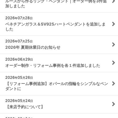
ルースから作るリング・ペンダント｜オーダー例を3件追
加しました
2026
07
28
年
月
日
ベネチアンガラス＆SV925ハートペンダントを追加しま
した
2026
07
25
年
月
日
2026年 夏期休業日のお知らせ
2026
06
29
年
月
日
オーダー制作・リフォーム事例を各１件追加しました
2026
05
26
年
月
日
【リフォーム事例追加】オパールの指輪をシンプルなペン
ダントに
2026
05
24
年
月
日
【来店予約について】