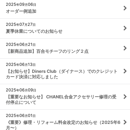
2025
09
06
年
月
日
オーダー例追加
2025
07
27
年
月
日
夏季休業についてのお知らせ
2025
06
21
年
月
日
【新商品追加】百合モチーフのリング２点
2025
06
13
年
月
日
【お知らせ】Diners Club（ダイナース）でのクレジット
カード決済に対応しました
2025
06
09
年
月
日
【重要なお知らせ】 CHANEL合金アクセサリー修理の受
付停止について
2025
06
01
年
月
日
《重要》修理・リフォーム料金改定のお知らせ（2025年6
月〜）