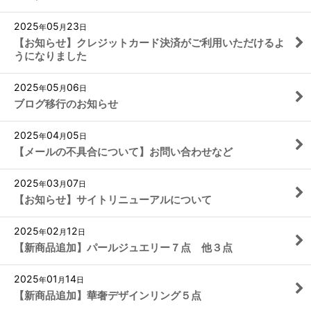
2025
05
23
年
月
日
【お知らせ】クレジットカード決済がご利用いただけるよ
うになりました
2025
05
06
年
月
日
ブログ移行のお知らせ
2025
04
05
年
月
日
【メールの不具合について】お問い合わせなど
2025
03
07
年
月
日
【お知らせ】サイトリニューアルについて
2025
02
12
年
月
日
【新商品追加】パールジュエリー７点 他３点
2025
01
14
年
月
日
【新商品追加】華奢デザインリング５点