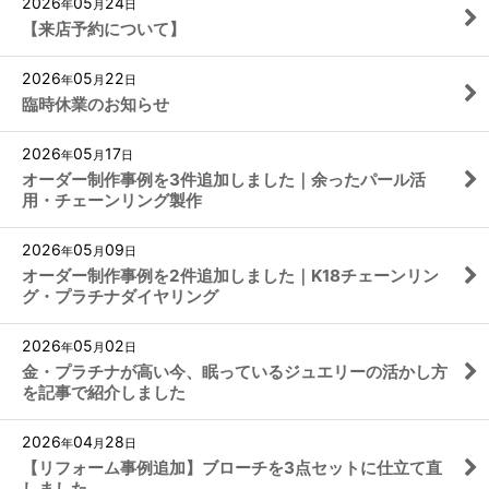
2026
05
24
年
月
日
【来店予約について】
2026
05
22
年
月
日
臨時休業のお知らせ
2026
05
17
年
月
日
オーダー制作事例を3件追加しました｜余ったパール活
用・チェーンリング製作
2026
05
09
年
月
日
オーダー制作事例を2件追加しました｜K18チェーンリン
グ・プラチナダイヤリング
2026
05
02
年
月
日
金・プラチナが高い今、眠っているジュエリーの活かし方
を記事で紹介しました
2026
04
28
年
月
日
【リフォーム事例追加】ブローチを3点セットに仕立て直
しました