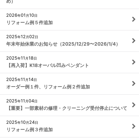
め）
2026
01
10
年
月
日
リフォーム例５件追加
2025
12
02
年
月
日
年末年始休業のお知らせ（2025/12/29〜2026/1/4）
2025
11
18
年
月
日
【再入荷】K18オーバル凹みペンダント
2025
11
14
年
月
日
オーダー例１件、リフォーム例２件追加
2025
11
04
年
月
日
【重要】一部素材の修理・クリーニング受付停止について
2025
10
24
年
月
日
リフォーム例３件追加