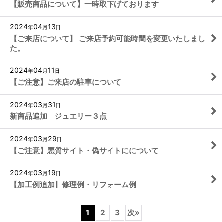
【販売商品について】一時取下げております
2024
04
13
年
月
日
【ご来店について】 ご来店予約可能時間を変更いたしまし
た。
2024
04
11
年
月
日
【ご注意】ご来店の駐車について
2024
03
31
年
月
日
新商品追加 ジュエリー３点
2024
03
29
年
月
日
【ご注意】悪質サイト・偽サイトにについて
2024
03
19
年
月
日
【加工例追加】修理例・リフォーム例
1
2
3
次
»