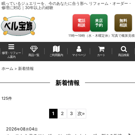
眠っているジュエリーを、今のあなたに合う形へ
リフォーム・オーダー・
修理に対応｜30年以上の経験
電話
来店
無料
相談
予約
相談
11時〜19時（水・木曜定休）
写真で概算見積
修理・リフォー
商品一覧
ご利用案内
マイページ
カート
商品検索
ム案内
ホーム
>
新着情報
新着情報
125
件
1
2
3
次
»
2026
08
04
年
月
日