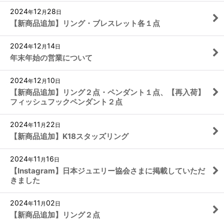
2024
12
28
年
月
日
【新商品追加】リング・ブレスレット各１点
2024
12
14
年
月
日
年末年始の営業について
2024
12
10
年
月
日
【新商品追加】リング２点・ペンダント１点、【再入荷】
フィッシュフックペンダント２点
2024
11
22
年
月
日
【新商品追加】K18スタッズリング
2024
11
16
年
月
日
【Instagram】日本ジュエリー協会さまに掲載していただ
きました
2024
11
02
年
月
日
【新商品追加】リング２点