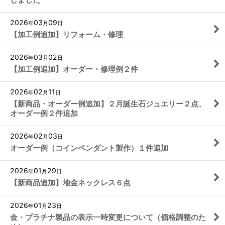
2026
03
09
年
月
日
【加工例追加】リフォーム・修理
2026
03
02
年
月
日
【加工例追加】オーダー・修理例２件
2026
02
11
年
月
日
【新商品・オーダー例追加】２月誕生石ジュエリー２点、
オーダー例２件追加
2026
02
03
年
月
日
オーダー例（コインペンダント製作）１件追加
2026
01
29
年
月
日
【新商品追加】地金ネックレス６点
2026
01
23
年
月
日
金・プラチナ製品の表示一時変更について（価格調整のた